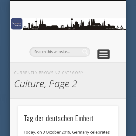
CUSTOMS & TRADITIONS
TELEVISION SHOWS
DEUTSCHE MEDIEN
CULTURE REVIEWS
WHY SOGERMAN?
THINK GERMAN
POP CULTURE
ANECDOTES
EDUCATION
UNIVERSITY
LANGUAGE
CULTURE
POLITICS
TRAVEL
PLACES
PEOPLE
ABOUT
So
CURRENTLY BROWSING CATEGORY
Culture, Page 2
Tag der deutschen Einheit
Today, on 3 October 2019, Germany celebrates